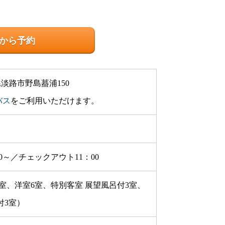
から予約
庫県淡路市野島蟇浦150
バス
をご利用いただけます。
0～／チェックアウト11：00
8室、洋室6室、特別客室 展望風呂付3室、
付3室）