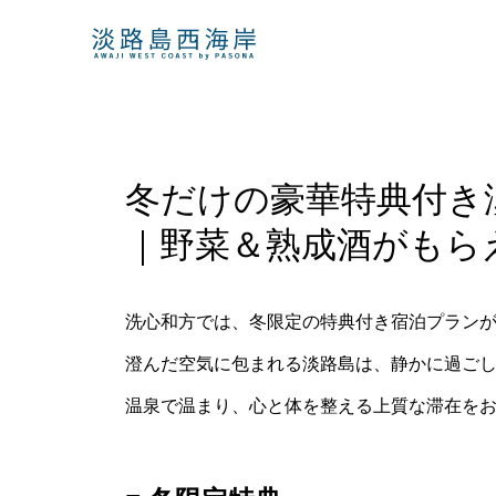
冬だけの豪華特典付き
｜野菜＆熟成酒がもら
洗心和方では、冬限定の特典付き宿泊プラン
澄んだ空気に包まれる淡路島は、静かに過ご
温泉で温まり、心と体を整える上質な滞在を