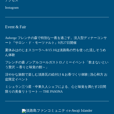
アクセス
Instagram
Event & Fair
Auberge フレンチの森で特別な一夜を過ごす。没入型ディナーコンサ
ート『サロン・ド・モーツァルト』9月27日開催
夏休みはのじまスコーラへ 8/15.16は淡路島の竹を使った流しそうめ
ん体験
フレンチの森 ノンアルコールガストロノミーイベント「飲まないとい
う贅沢 ～香りと味覚の館～」
涼やかな旅館で楽しむ淡路瓦の絵付け＆お香づくり体験 | 洗心和方 お
盆限定イベント
ミシュラン三つ星・中東久人シェフによる、心と味覚を満たす2日間
限りの美食リトリート ― THE PASONA