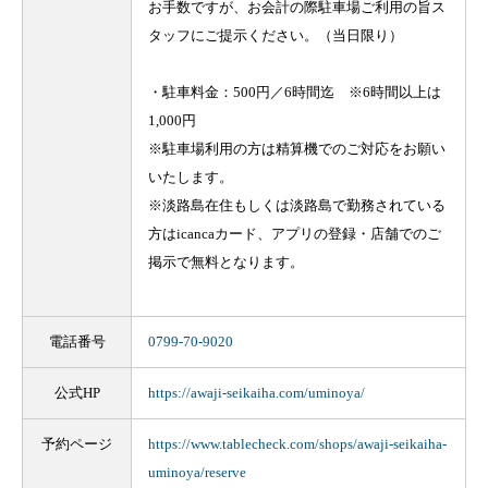
お手数ですが、お会計の際駐車場ご利用の旨ス
タッフにご提示ください。（当日限り）
・駐車料金：500円／6時間迄 ※6時間以上は
1,000円
※駐車場利用の方は精算機でのご対応をお願い
いたします。
※淡路島在住もしくは淡路島で勤務されている
方はicancaカード、アプリの登録・店舗でのご
掲示で無料となります。
電話番号
0799-70-9020
公式HP
https://awaji-seikaiha.com/uminoya/
予約ページ
https://www.tablecheck.com/shops/awaji-seikaiha-
uminoya/reserve