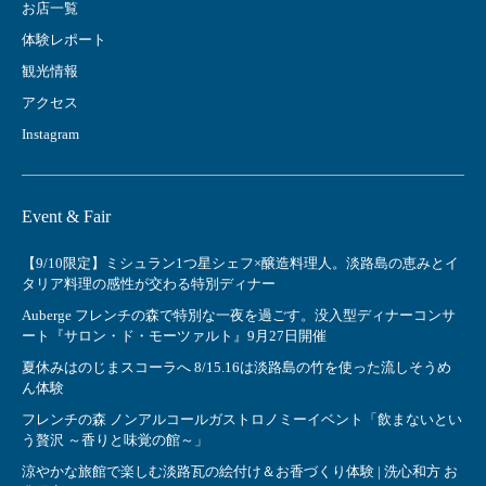
お店一覧
体験レポート
観光情報
アクセス
Instagram
Event & Fair
【9/10限定】ミシュラン1つ星シェフ×醸造料理人。淡路島の恵みとイ
タリア料理の感性が交わる特別ディナー
Auberge フレンチの森で特別な一夜を過ごす。没入型ディナーコンサ
ート『サロン・ド・モーツァルト』9月27日開催
夏休みはのじまスコーラへ 8/15.16は淡路島の竹を使った流しそうめ
ん体験
フレンチの森 ノンアルコールガストロノミーイベント「飲まないとい
う贅沢 ～香りと味覚の館～」
涼やかな旅館で楽しむ淡路瓦の絵付け＆お香づくり体験 | 洗心和方 お