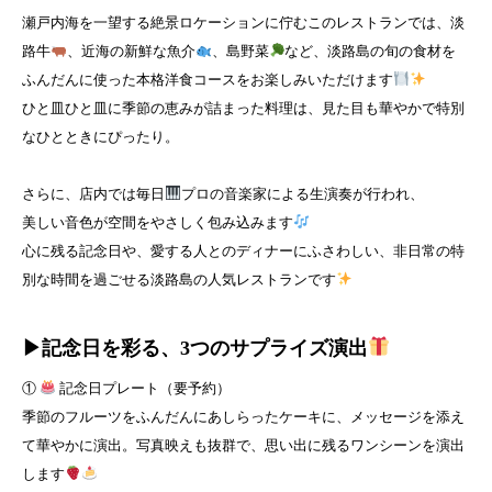
瀬戸内海を一望する絶景ロケーションに佇むこのレストランでは、淡
路牛
、近海の新鮮な魚介
、島野菜
など、淡路島の旬の食材を
ふんだんに使った本格洋食コースをお楽しみいただけます
ひと皿ひと皿に季節の恵みが詰まった料理は、見た目も華やかで特別
なひとときにぴったり。
さらに、店内では毎日
プロの音楽家による生演奏が行われ、
美しい音色が空間をやさしく包み込みます
心に残る記念日や、愛する人とのディナーにふさわしい、非日常の特
別な時間を過ごせる淡路島の人気レストランです
▶︎記念日を彩る、3つのサプライズ演出
①
記念日プレート（要予約）
季節のフルーツをふんだんにあしらったケーキに、メッセージを添え
て華やかに演出。写真映えも抜群で、思い出に残るワンシーンを演出
します